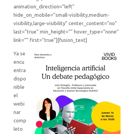
animation_direction=”left”
hide_on_mobile=”small-visibility,medium-
visibility,large-visibility” center_content=”no”
last=”true” min_height=”” hover_type=”none”
link=”” first=”true”][fusion_text]
Ya s
e
encu
entra
dispo
nible
el
webi
nar
comp
leto