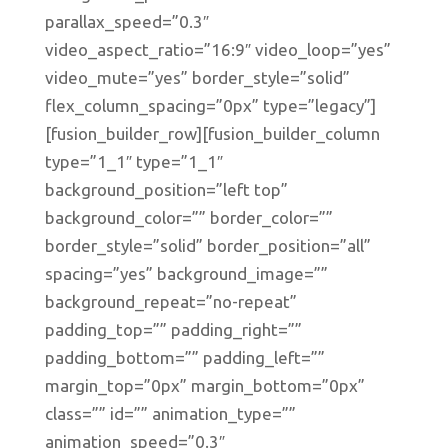
parallax_speed=”0.3″
video_aspect_ratio=”16:9″ video_loop=”yes”
video_mute=”yes” border_style=”solid”
flex_column_spacing=”0px” type=”legacy”]
[fusion_builder_row][fusion_builder_column
type=”1_1″ type=”1_1″
background_position=”left top”
background_color=”” border_color=””
border_style=”solid” border_position=”all”
spacing=”yes” background_image=””
background_repeat=”no-repeat”
padding_top=”” padding_right=””
padding_bottom=”” padding_left=””
margin_top=”0px” margin_bottom=”0px”
class=”” id=”” animation_type=””
animation_speed=”0.3″