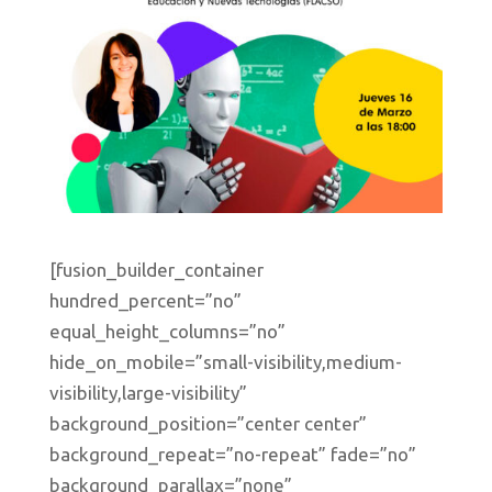
[fusion_builder_container
hundred_percent=”no”
equal_height_columns=”no”
hide_on_mobile=”small-visibility,medium-
visibility,large-visibility”
background_position=”center center”
background_repeat=”no-repeat” fade=”no”
background_parallax=”none”