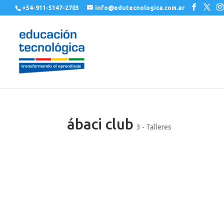
+54-911-5147-2703
info@edutecnologica.com.ar
ábaci club
3 - Talleres