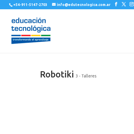
+54-911-5147-2703
info@edutecnologica.com.ar
Robotiki
3 - Talleres